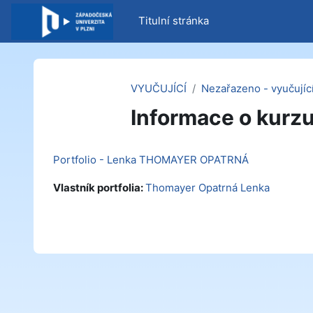
Přejít k hlavnímu obsahu
Titulní stránka
VYUČUJÍCÍ
Nezařazeno - vyučujíc
Informace o kurz
Portfolio - Lenka THOMAYER OPATRNÁ
Vlastník portfolia:
Thomayer Opatrná Lenka