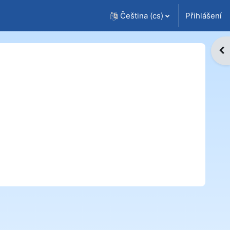
Čeština ‎(cs)‎
Přihlášení
Ote