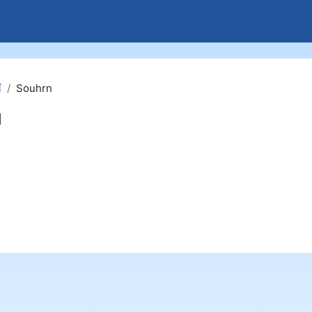
í
Souhrn
u